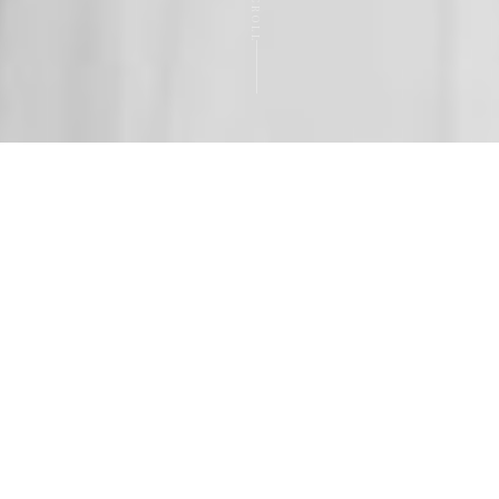
SCROLL
WILLKOMMEN
Eure Geschichte,
authentisch erzählt
Jede Liebe ist einzigartig – und genau so sollte sie
auch festgehalten werden. Wir begleiten euch an